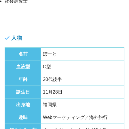
社会調査士
人物
名前
ぽーと
血液型
O型
年齢
20代後半
誕生日
11月28日
出身地
福岡県
趣味
Webマーケティング／海外旅行